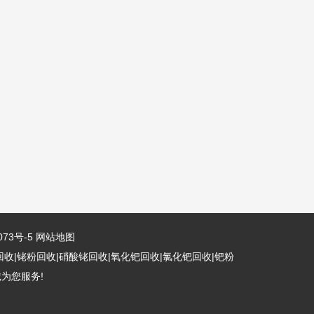
073号-5
网站地图
回收|铑粉回收|硝酸铑回收|氧化钯回收|氯化钯回收|钯粉
为您服务!