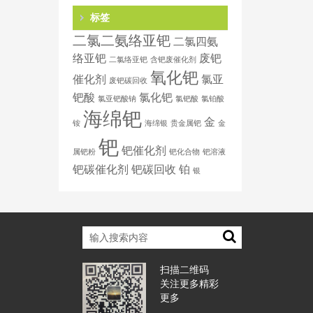
标签
二氯二氨络亚钯
二氯四氨
络亚钯
废钯
二氯络亚钯
含钯废催化剂
氧化钯
催化剂
氯亚
废钯碳回收
钯酸
氯化钯
氯亚钯酸钠
氯钯酸
氯铂酸
海绵钯
金
铵
海绵银
贵金属钯
金
钯
钯催化剂
属钯粉
钯化合物
钯溶液
钯碳催化剂
钯碳回收
铂
银
扫描二维码
关注更多精彩
更多