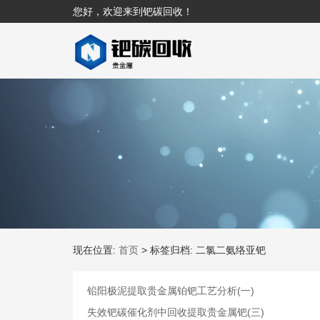
您好，欢迎来到钯碳回收！
现在位置:
首页
>
标签归档: 二氯二氨络亚钯
铅阳极泥提取贵金属铂钯工艺分析(一)
失效钯碳催化剂中回收提取贵金属钯(三)