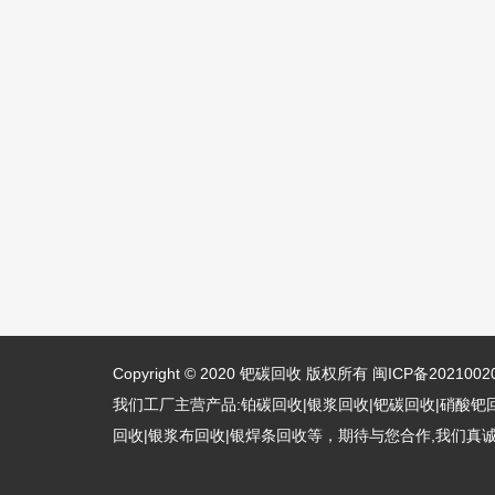
Copyright © 2020
钯碳回收
版权所有
闽ICP备2021002
我们工厂主营产品:铂碳回收|银浆回收|钯碳回收|硝酸钯
回收|银浆布回收|银焊条回收等，期待与您合作,我们真诚