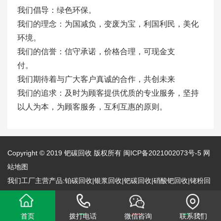
我们倡导：绿色环保。
我们的理念：为国减负，变废为宝，利国利民，美化
环境。
我们的信誉：信守承诺，价格合理，可现金支
付。
我们期待着与广大客户真诚的合作，共创未来
我们的追求：及时为顾客提供优质的专业服务，坚持
以人为本，为顾客服务，互利互惠的原则。
Copyright © 2019
钯碳回收
版权所有
闽ICP备2021002073号-5
网
站地图
我们工厂主营产品:铂碳回收|银浆回收|钯碳回收|硝酸钯回收|铑粉回
收|硝酸铑回收|氧化钯回收|氯化钯回收|钯粉回收|银浆布回收|银焊条
回收等，期待与您合作,我们真诚为您服务!
首页
拨打电话
微信咨询
联系我们